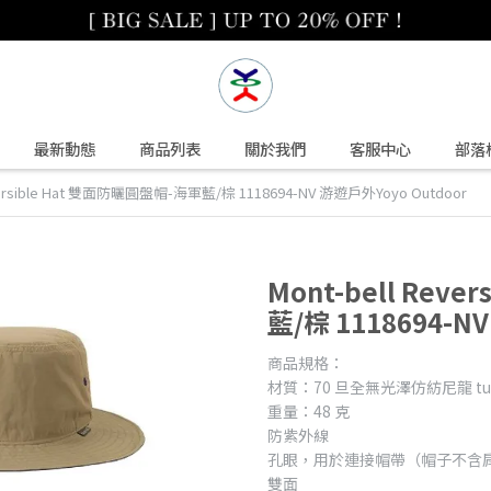
最新動態
商品列表
關於我們
客服中心
部落
eversible Hat 雙面防曬圓盤帽-海軍藍/棕 1118694-NV 游遊戶外Yoyo Outdoor
Mont-bell Rev
藍/棕 1118694-N
商品規格：
材質：70 旦全無光澤仿紡尼龍 tus
重量：48 克
防紫外線
孔眼，用於連接帽帶（帽子不含
雙面