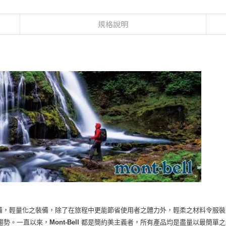
規格說明
備，輕量化之裝備，除了在旅程中更能節省使用者之體力外，輕柔之材料令服裝
趨勢。
一直以來，
Mont-Bell
都是簡約美主義者，所有產品均是盡量以最簡單之