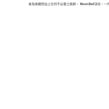
會為美觀而加上任何不必要之裝飾。
Mont-Bell
深信，一