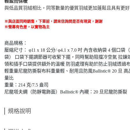
輕盈而保暖
與低品質羽絨相比，同等數量的優質羽絨更加蓬鬆且具有更好
※與店面同時銷售
，
下單前
，
請來信詢問是否有現貨，謝謝
※螢幕有色差，以實物為主
商品規格：
壓縮尺寸： φ11 x 18 公分/ φ4.1 x 7.0 吋 內含收納袋 
袋） 口袋下擺調節器可收緊下擺，同時幫助阻擋冷空氣 拉鍊
領和插手口袋提供額外的溫暖 防羽處理有助於防止羽絨透過
輕重量尼龍防撕裂布料重量輕、耐用且防風Ballistic® 20 旦 
量比
重量：214 克/7.5 盎司
尼龍塔夫綢（防靜電飾面）Ballistic® 內襯：20 旦尼龍防撕裂（
規格說明