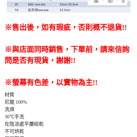
※售出後
，如有瑕疵，否則概不退貨
!!
※與店面同時銷售
，
下單前
，
請來信詢
問是否有現貨，謝謝!!
※螢幕有色差，以實物為主!!
材質
尼龍 100%
洗滌
30℃手洗
在陰涼處平攤晾乾
不可烘乾