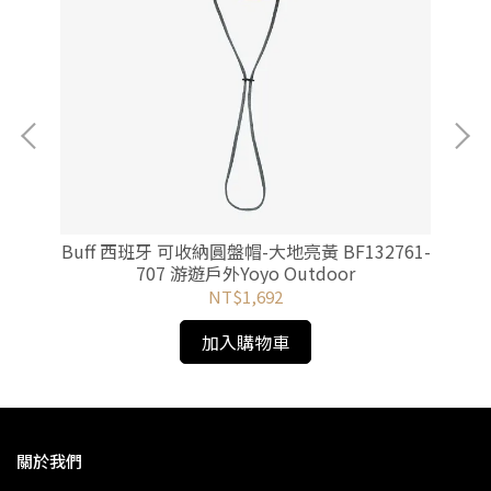
青
Buff 西班牙 可收納圓盤帽-大地亮黃 BF132761-
M
707 游遊戶外Yoyo Outdoor
軍
NT$1,692
加入購物車
關於我們