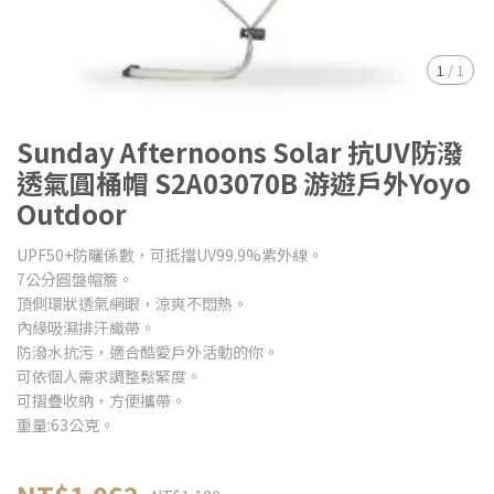
1
/
1
Sunday Afternoons Solar 抗UV防潑
透氣圓桶帽 S2A03070B 游遊戶外Yoyo
Outdoor
UPF50+防曬係數，可抵擋UV99.9%紫外線。
7公分圓盤帽簷。
頂側環狀透氣網眼，涼爽不悶熱。
內緣吸濕排汗織帶。
防潑水抗污，適合酷愛戶外活動的你。
可依個人需求調整鬆緊度。
可摺疊收納，方便攜帶。
重量:63公克。