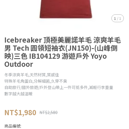
1
/
1
Icebreaker 頂極美麗諾羊毛 涼爽羊毛
男 Tech 圓領短袖衣(JN150)-(山峰倒
映)三色 IB104129 游遊戶外 Yoyo
Outdoor
冬季涼爽羊毛,天然材質,質感佳
特殊羊毛角蛋白,分解細菌,久穿不臭
自助旅行/國外旅遊/戶外登山帶上一件可抵多件,減輕行李重量
數字越大越溫暖
NT$1,980
NT$2,580
商品編號: