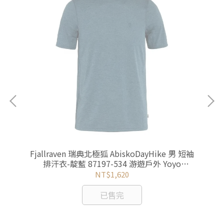
圓領
Fjallraven 瑞典北極狐 AbiskoDayHike 男 短袖
R
3 游
排汗衣-靛藍 87197-534 游遊戶外 Yoyo
outdoor
NT$1,620
已售完