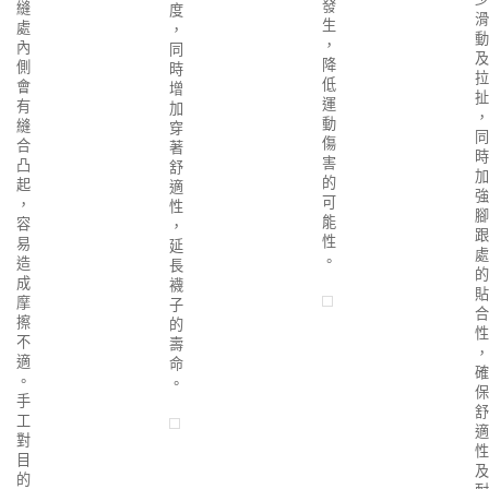
發
縫
度
滑
生
處
，
動
，
內
同
及
降
側
時
拉
低
會
增
扯
運
有
加
，
動
縫
穿
同
傷
合
著
時
害
凸
舒
加
的
起
適
強
可
，
性
腳
能
容
，
跟
性
易
延
處
。
造
長
的
成
襪
貼
摩
子
合
擦
的
性
不
壽
，
適
命
確
。
。
保
手
舒
工
適
對
性
目
及
的