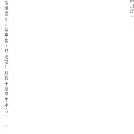
耐
接
用
縫
度
處
。
則
非
常
平
整
，
舒
適
度
佳
且
較
不
易
產
生
水
泡
。