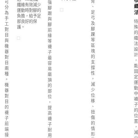
背
可
強
纖維有效減少
、
分
腳
運動時對腳的
足
為
跟
負擔，給予足
弓
手
與
部良好的保
特
及
工
腳
護。
殊
腳
對
前
的
踝
目
緣
織
等
與
等
法
區
機
襪
設
塊
器
子
計
的
對
最
，
支
目
容
能
撐
兩
易
固
性
種
磨
定
，
。
損
運
減
機
的
動
少
器
部
中
位
對
位
襪
移
目
，
子
、
的
提
的
扭
襪
高
位
傷
子
襪
置
的
前
子
，
情
端
耐
減
形
接
用
少