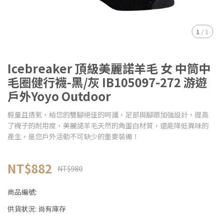
1
/
1
Icebreaker 頂級美麗諾羊毛 女 中筒中
毛圈健行襪-黑/灰 IB105097-272 游遊
戶外Yoyo Outdoor
輕量且透氣，給您的雙腳絕佳的呵護，足部與腳跟加強設計，提高
了襪子的耐用度，美麗諾羊毛天然的角蛋白材質，還能降低異味的
產生，是您戶外活動不可缺少的重要裝備！
NT$882
NT$980
商品編號:
供貨狀況:
尚有庫存