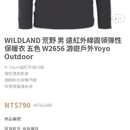
1
/
1
WILDLAND 荒野 男 遠紅外線圓領彈性
保暖衣 五色 W2656 游遊戶外Yoyo
Outdoor
4~14μm遠紅外線功能
彈性透氣乾爽
細緻刷毛保暖內層
改善微循環系統
NT$790
NT$1,580
商品編號:
供貨狀況:
尚有庫存