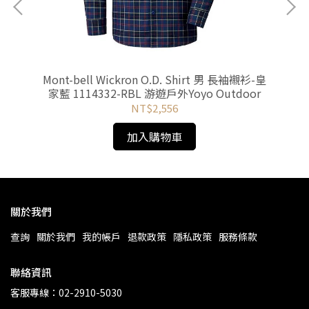
-黑
Mont-bell Wickron O.D. Shirt 男 長袖襯衫-皇
A
家藍 1114332-RBL 游遊戶外Yoyo Outdoor
衣
NT$2,556
加入購物車
關於我們
查詢
關於我們
我的帳戶
退款政策
隱私政策
服務條款
聯絡資訊
客服專線：02-2910-5030