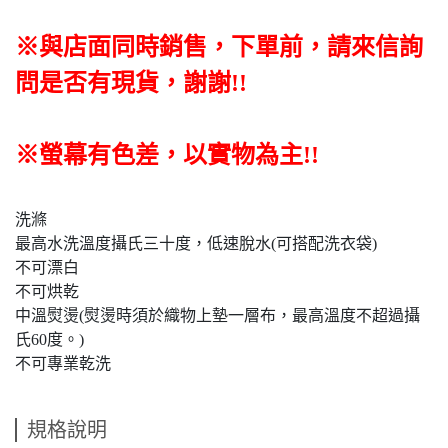
※與店面同時銷售
，
下單前
，
請來信詢
問是否有現貨，謝謝!!
※螢幕有色差，以實物為主!!
洗滌
最高水洗溫度攝氏三十度，低速脫水(可搭配洗衣袋)
不可漂白
不可烘乾
中溫熨燙(熨燙時須於織物上墊一層布，最高溫度不超過攝
氏60度。)
不可專業乾洗
規格說明