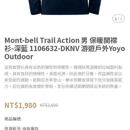
1
/
1
Mont-bell Trail Action 男 保暖開襟
衫-深藍 1106632-DKNV 游遊戶外Yoyo
Outdoor
這款套頭衫具有出色的彈性和保暖性。襯裡採用溫暖的拉絨面料製
成，具有良好的絕緣性。表面光滑，因此易於分層，而且彈性足以
承受劇烈運動。能夠在冬季登山、攀冰等艱苦環境下充分發揮其能
力。前拉鍊的長度便於穿脫，並在持續活動期間排出多餘的熱量。
NT$1,980
NT$2,600
商品編號:
供貨狀況:
尚有庫存