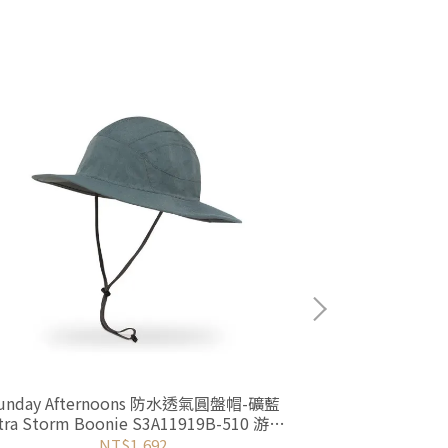
unday Afternoons 防水透氣圓盤帽-礦藍
Fjallraven 
tra Storm Boonie S3A11919B-510 游遊
77404-55
戶外Yoyo Outdoor
NT$1,692