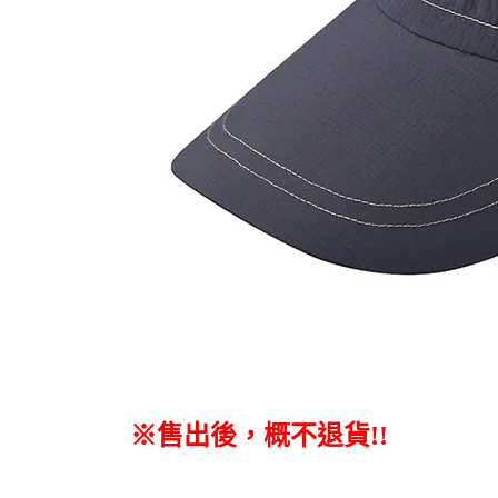
※售出後，概不退貨
!!