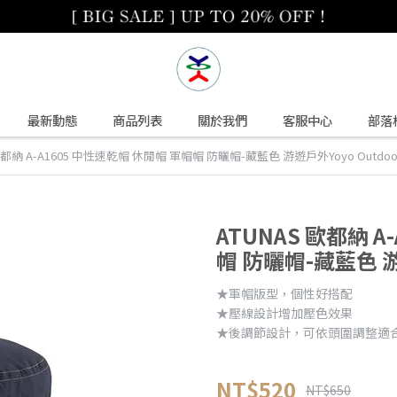
最新動態
商品列表
關於我們
客服中心
部落
歐都納 A-A1605 中性速乾帽 休閒帽 軍帽帽 防曬帽-藏藍色 游遊戶外Yoyo Outdoo
ATUNAS 歐都納 A
帽 防曬帽-藏藍色 游
★軍帽版型，個性好搭配
★壓線設計增加壓色效果
★後調節設計，可依頭圍調整適
NT$520
NT$650