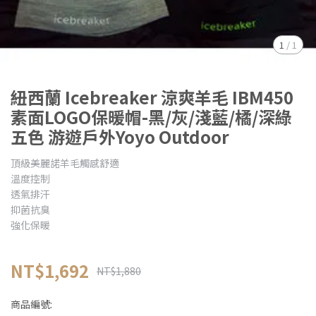
1
/
1
紐西蘭 Icebreaker 涼爽羊毛 IBM450
素面LOGO保暖帽-黑/灰/淺藍/橘/深綠
五色 游遊戶外Yoyo Outdoor
頂級美麗諾羊毛觸感舒適
溫度控制
透氣排汗
抑菌抗臭
強化保暖
NT$1,692
NT$1,880
商品編號: