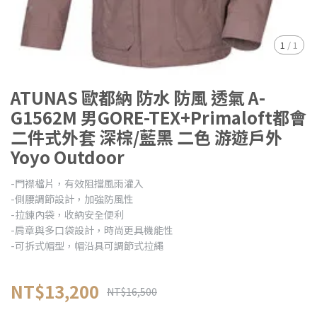
1
/
1
ATUNAS 歐都納 防水 防風 透氣 A-
G1562M 男GORE-TEX+Primaloft都會
二件式外套 深棕/藍黑 二色 游遊戶外
Yoyo Outdoor
-門襟檔片，有效阻擋風雨灌入
-側腰調節設計，加強防風性
-拉鍊內袋，收納安全便利
-肩章與多口袋設計，時尚更具機能性
-可拆式帽型，帽沿具可調節式拉繩
NT$13,200
NT$16,500