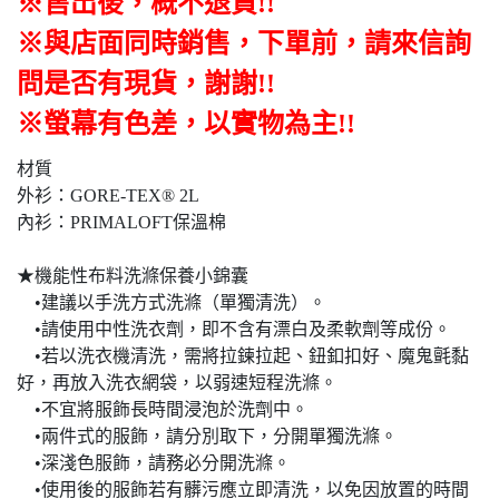
※售出後，概不退貨
!!
※與店面同時銷售
，
下單前
，
請來信詢
問是否有現貨，謝謝!!
※螢幕有色差，以實物為主!!
材質
外衫：GORE-TEX® 2L
內衫：PRIMALOFT保溫棉
★機能性布料洗滌保養小錦囊
•建議以手洗方式洗滌（單獨清洗）。
•請使用中性洗衣劑，即不含有漂白及柔軟劑等成份。
•若以洗衣機清洗，需將拉鍊拉起、鈕釦扣好、魔鬼氈黏
好，再放入洗衣網袋，以弱速短程洗滌。
•不宜將服飾長時間浸泡於洗劑中。
•兩件式的服飾，請分別取下，分開單獨洗滌。
•深淺色服飾，請務必分開洗滌。
•使用後的服飾若有髒污應立即清洗，以免因放置的時間