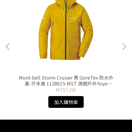
外套-
Mont-bell Storm Cruiser 男 GoreTex 防水外
Ra
套-芥末黃 1128615-MST 游遊戶外Yoyo
Outdoor
NT$7,191
加入購物車