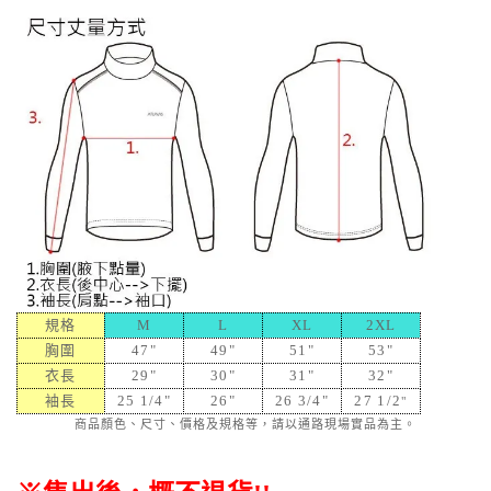
規格
M
L
XL
2XL
胸圍
47"
49"
51"
53"
衣長
29"
30"
31"
32"
袖長
25 1/4"
26"
26 3/4"
27 1/2
"
商品顏色、尺寸、價格及規格等，請以通路現場實品為主。