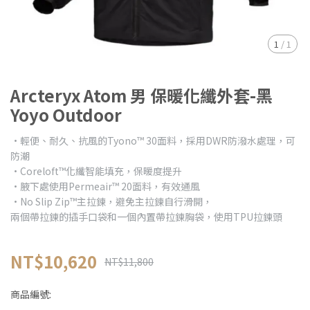
1
/
1
Arcteryx Atom 男 保暖化纖外套-黑
Yoyo Outdoor
•輕便、耐久、抗風的Tyono™ 30面料，採用DWR防潑水處理，可
防潮
•Coreloft™化纖智能填充，保暖度提升
•腋下處使用Permeair™ 20面料，有效通風
•No Slip Zip™主拉鍊，避免主拉鍊自行滑開，
兩個帶拉鍊的插手口袋和一個內置帶拉鍊胸袋，使用TPU拉鍊頭
NT$10,620
NT$11,800
商品編號: