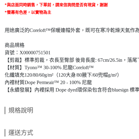
*與店面同時銷售
，
下單前
，
請來信詢問是否有現貨，謝謝
*螢幕有色差，以實物為主
用途廣泛的Coreloft™保暖連帽外套，既可在寒冷乾燥天
商品規格
貨號：X00000751501
【剪裁】標準剪裁，衣長至臀部 後背長度: 67cm/26.5in，落
【材質】Tyono™ 30-100% 尼龍Coreloft™
化纖填充120/80/60g/m²（120大身/80腋下/60兜帽g/m²）
內裡材質Dope Permeair™ 20 - 100% 尼龍
【永續發展】內裡採用 Dope dyed環保染包含符合bluesign 
規格說明
運送方式