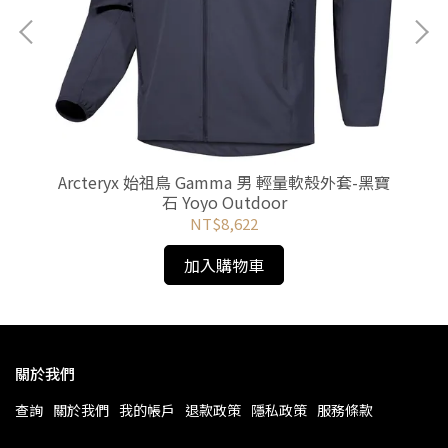
-深墨
Mo
藍
Arcteryx 始祖鳥 Gamma 男 輕量軟殼外套-黑寶
石 Yoyo Outdoor
NT$8,622
加入購物車
關於我們
查詢
關於我們
我的帳戶
退款政策
隱私政策
服務條款