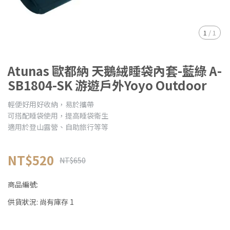
1
/
1
Atunas 歐都納 天鵝絨睡袋內套-藍綠 A-
SB1804-SK 游遊戶外Yoyo Outdoor
輕便好用好收納，易於攜帶
可搭配睡袋使用，提高睡袋衛生
適用於登山露營、自助旅行等等
NT$520
NT$650
商品編號:
供貨狀況:
尚有庫存 1