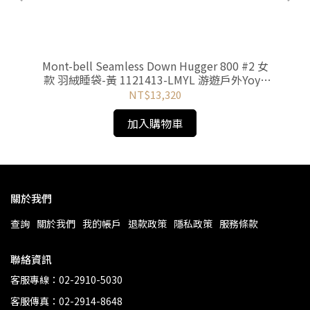
墊
Mont-bell Seamless Down Hugger 800 #2 女
T
o
款 羽絨睡袋-黃 1121413-LMYL 游遊戶外Yoyo
Outdoor
NT$13,320
加入購物車
關於我們
查詢
關於我們
我的帳戶
退款政策
隱私政策
服務條款
聯絡資訊
客服專線：02-2910-5030
客服傳真：02-2914-8648