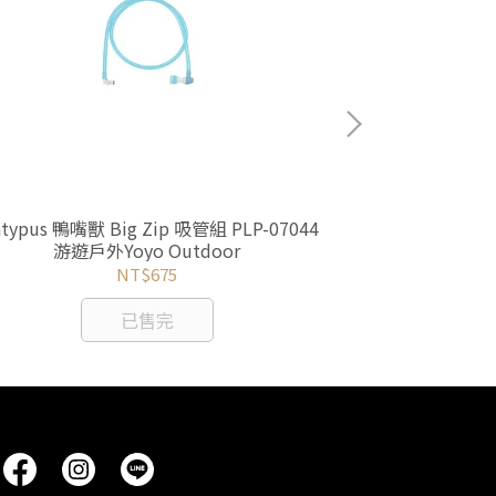
atypus 鴨嘴獸 Big Zip 吸管組 PLP-07044
CAMPING AC
游遊戶外Yoyo Outdoor
M 游遊戶
NT$675
已售完