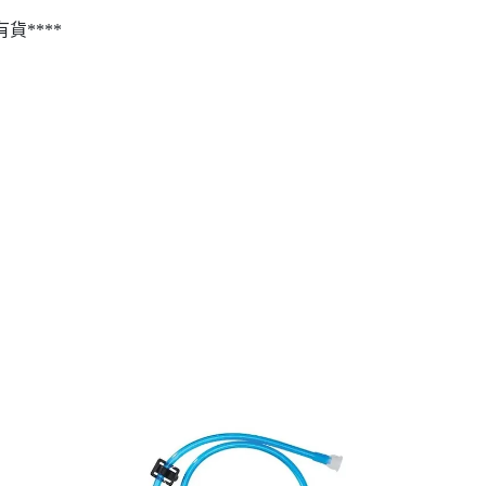
貨****