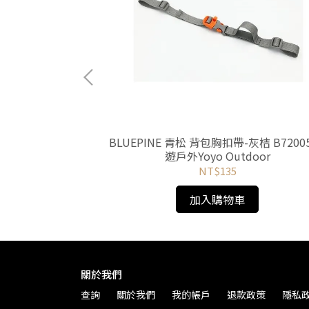
 中 ARC-922-
BLUEPINE 青松 背包胸扣帶-灰桔 B7200
tdoor
遊戶外Yoyo Outdoor
NT$135
加入購物車
關於我們
查詢
關於我們
我的帳戶
退款政策
隱私