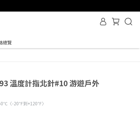
格總覽
36693 溫度計指北針#10 游遊戶外
0℃〈-20℉到+120℉〉