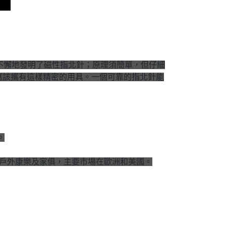
lva 勤勉不懈地發明了磁性指北針；原理須簡單，但仔細
應該攜有這樣精密的用具。一個可靠的指北針能
。
花園、戶外康樂及家俱，主要市場在歐洲和美國。