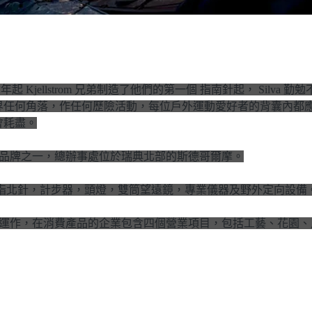
3 年起 Kjellstrom 兄弟制造了他們的第一個 指南針起， Si
界任何角落，作任何歷險活動，每位戶外運動愛好者的背囊內都
會耗盡。
部門旗下的品牌之一，總辦事處位於瑞典北部的斯德哥爾摩。
，如指北針，計步器，頭燈，雙筒望遠鏡，專業儀器及野外定向設備
蘭公司。它的運作，在消費產品的企業包含四個營業項目，包括工藝、