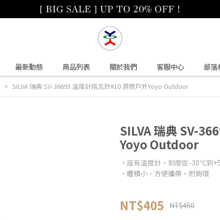
最新動態
商品列表
關於我們
客服中心
部落
A
SILVA 瑞典 SV-36693 溫度計指北針#10 游遊戶外Yoyo Outdoor
SILVA 瑞典 SV-
Yoyo Outdoor
•設有溫度計，刻度從-30℃到+5
•體積小，方便攜帶，附鉤環
NT$405
NT$450