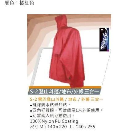
顏色：橘紅色