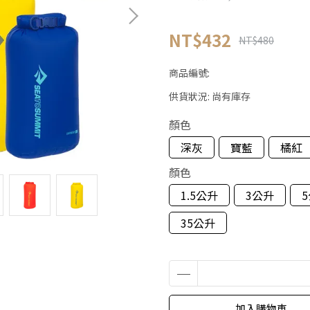
NT$432
NT$480
商品編號:
供貨狀況:
尚有庫存
顏色
深灰
寶藍
橘紅
顏色
1.5公升
3公升
35公升
加入購物車