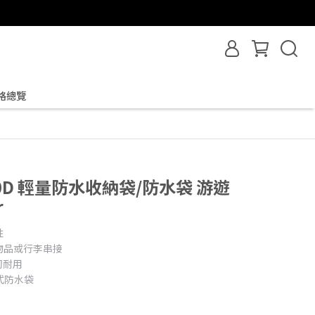
格總覽
t 70D 輕量防水收納袋/防水袋 游遊
r
性
物品或行李串接
韌耐用
式防水袋