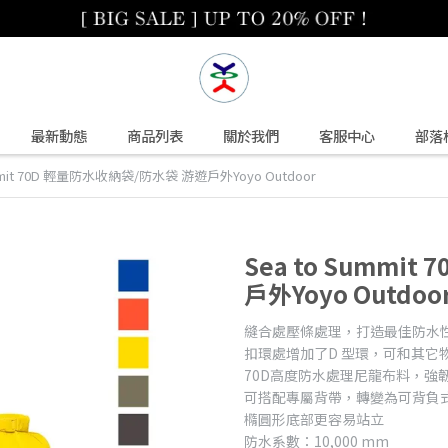
最新動態
商品列表
關於我們
客服中心
部落
ummit 70D 輕量防水收納袋/防水袋 游遊戶外Yoyo Outdoor
Sea to Summi
戶外Yoyo Outdoo
縫合處壓條處理，打造最佳防水
扣環處增加了D 型環，可和其它
70D高度防水處理尼龍布料，強
可搭配專屬背帶，轉變為可背負
橢圓形底部更容易站立
防水系數：10,000 mm