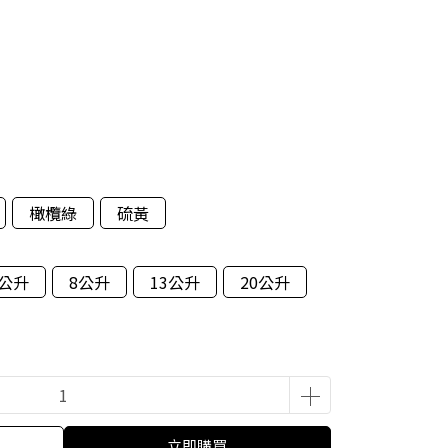
橄欖綠
硫黃
5公升
8公升
13公升
20公升
立即購買