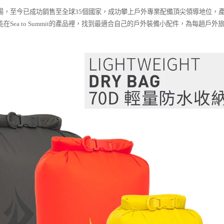
洲與北美市場，至今已成功銷售至全球35個國家，成功攀上戶外專業配備頂尖領導地
ea to Summit的產品裡，找到最適合自己的戶外裝備小配件，為每趟戶外