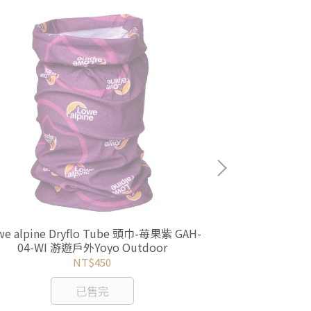
we alpine Dryflo Tube 頭巾-苺果紫 GAH-
Mystery Ra
04-WI 游遊戶外Yoyo Outdoor
Accessory St
FOL 游
NT$450
已售完