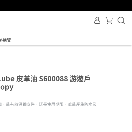
格總覽
r Lube 皮革油 S600088 游遊戶
copy
織，能有效保養皮件，延長使用期限，並能產生防水及