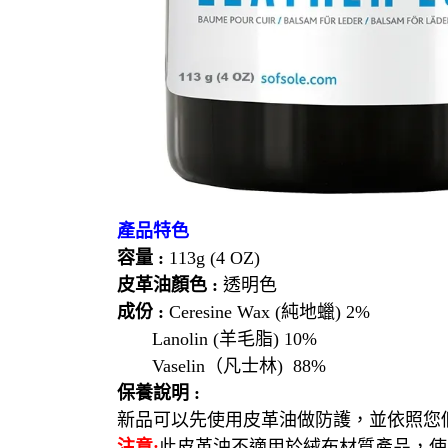
產品特色
容量 :
113g (4 OZ)
皮革油顏色 :
透明色
成份 :
Ceresine Wax (純地蠟) 2%
Lanolin (羊毛脂) 10%
Vaselin（凡士林) 88%
保養說明 :
新品可以先使用皮革油做防護，並依照您
注意:
此皮革油不適用於絨布材質產品，使