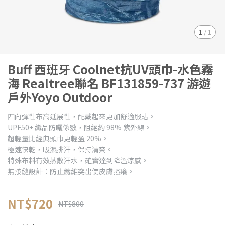
1
/
1
Buff 西班牙 Coolnet抗UV頭巾-水色霧
海 Realtree聯名 BF131859-737 游遊
戶外Yoyo Outdoor
四向彈性布高延展性，配戴起來更加舒適服貼。
UPF50+ 織品防曬係數，阻絕約 98% 紫外線。
超輕量比經典頭巾更輕盈 20%。
極速快乾，吸濕排汗，保持清爽。
特殊布料有效蒸散汗水，確實達到降溫涼感。
無接縫設計：防止纖維突出使皮膚搔癢。
NT$720
NT$800