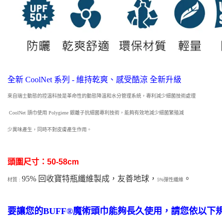
全新 CoolNet 系列 - 維持乾爽、感受酷涼 全新升級
來自瑞士動態的控溫科技是革命性的動態降溫和水分管理系統，專利減少細
菌技術處理
CoolNet 頭巾使用 Polygiene 銀離子抗細菌專利技術，能夠有效地減少細菌繁殖減
少異味產生，同時不對皮膚產生作用
。
頭圍尺寸：50-58cm
95% 回收寶特瓶纖維製成，友善地球
，
。
材質 :
5%彈性纖維
要讓您的BUFF®魔術頭巾能夠長久使用，請您依以下