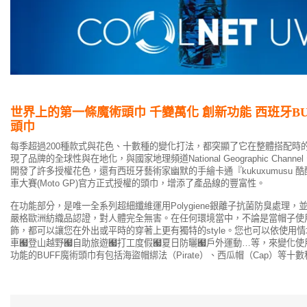
世界上的
第一條魔術頭巾
千變萬化 創新功能 西班牙BU
頭巾
每季超過200種款式與花色、十數種的變化打法，都突顯了它在整體搭配時的
現了品牌的全球性與在地化，與國家地理頻道National Geographic Channel、三
開發了許多授權花色，還有西班牙藝術家幽默的手繪卡通『kukuxumusu 
車大賽(Moto GP)官方正式授權的頭巾，增添了產品線的豐富性。
在功能部分，是唯一全系列超細纖維運用Polygiene銀離子抗菌防臭處理，並通過O
嚴格歐洲紡織品認證，對人體完全無害。在任何環境當中，不論是當帽子使
飾，都可以讓您在外出或平時的穿著上更有獨特的style。您也可以依使用
車﹧登山越野﹧自助旅遊﹧打工度假﹧夏日防曬﹧戶外運動…等，來變化使
功能的BUFF魔術頭巾有包括海盜帽綁法（Pirate）、西瓜帽（Cap）等