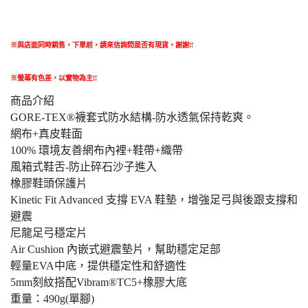
※與店面同時銷售
，
下單前
，
請來信詢問是否有現貨，謝謝!!
※螢幕有色差，以實物為主!!
商品介紹
GORE-TEX®襪套式防水結構-防水透氣保持乾爽。
網布+真皮鞋面
100% 環境友善網布內裡+鞋帶+織帶
風箱式鞋舌-防止碎石沙子進入
橡膠鞋頭保護片
Kinetic Fit Advanced 支撐 EVA 鞋墊，增強足弓與後跟支撐和
避震
尼龍足弓穩定片
Air Cushion 內嵌式避震墊片，幫助穩定足部
輕量EVA中底，提供穩定性和舒適性
5mm刻紋搭配Vibram®TC5+橡膠大底
重量：490g(單腳)