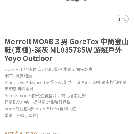
1
/
1
Merrell MOAB 3 男 GoreTex 中筒登山
鞋(寬楦)-深灰 ML035785W 游遊戶外
Yoyo Outdoor
GORE-TEX®襪套式防水結構-防水透氣保持乾爽
網布+真皮鞋面
Kinetic Fit Advanced 支撐 EVA 鞋墊，增強足弓與後跟支撐和避震
尼龍足弓穩定片
Air Cushion內嵌式避震墊片，幫助穩定足部
輕量EVA中底，提供穩定性和舒適性
5mm刻紋搭配Vibram®TC5+橡膠大底
重量：490g(單腳)