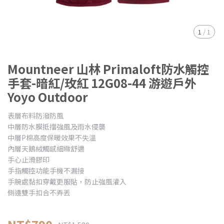
1
/
1
Mountneer 山林 Primaloft防水觸控
手套-暗紅/玫紅 12G08-44 游遊戶外
Yoyo Outdoor
表層布料防潑防風
中層防水膜抵擋強風及雨水侵襲
中層P棉高度保暖效果不失溫
內層天鵝絨觸感細緻舒適
手心止滑膠印
手指觸控功能手機不漏接
手腕處黏扣穿戴更服貼，防止強風灌入
側邊雙手扣合不弄丟