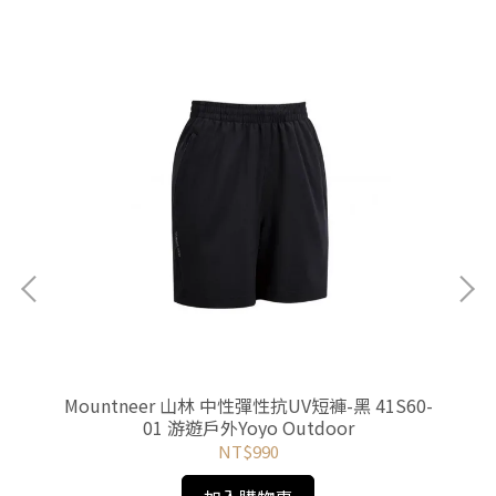
-深
Mountneer 山林 中性彈性抗UV短褲-黑 41S60-
M
01 游遊戶外Yoyo Outdoor
NT$990