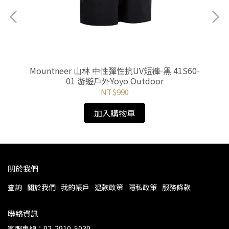
-深
Mountneer 山林 中性彈性抗UV短褲-黑 41S60-
M
01 游遊戶外Yoyo Outdoor
NT$990
加入購物車
關於我們
查詢
關於我們
我的帳戶
退款政策
隱私政策
服務條款
聯絡資訊
客服專線：02-2910-5030