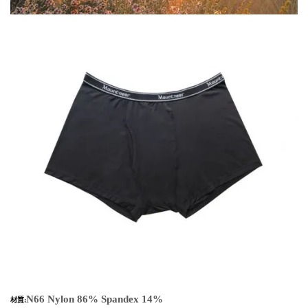
N66 Nylon 86% Spandex 14%
材質: