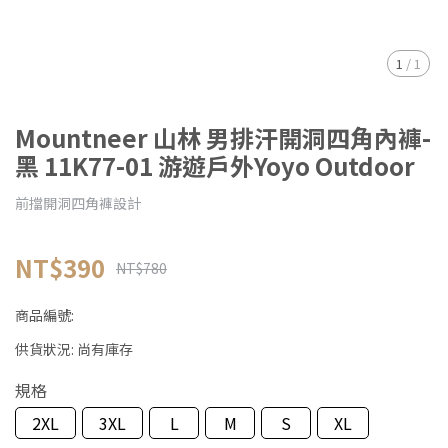
1
/
1
Mountneer 山林 男排汗開洞四角內褲-
黑 11K77-01 游遊戶外Yoyo Outdoor
前擋開洞四角褲設計
NT$390
NT$780
商品編號:
供貨狀況:
尚有庫存
規格
2XL
3XL
L
M
S
XL