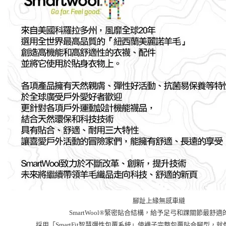
腳趾上緣無感車縫
SmartWool®緊密貼合結構，給予足弓和踝關節最舒
採用「SmartFit智慧彈性包覆系統」使襪子完整包覆貼合腳型，