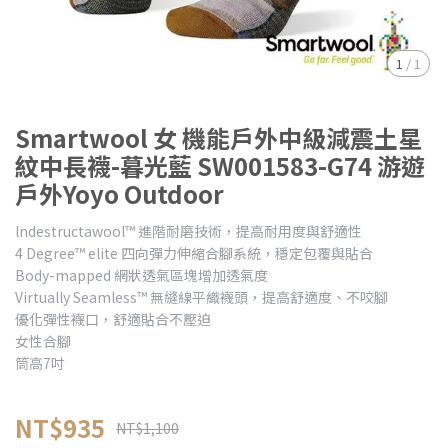
1
/
1
Smartwool 女 機能戶外中級減震土星
紋中長襪-暮光藍 SW001583-G74 游遊
戶外Yoyo Outdoor
lndestructawool™ 進階耐磨技術，提高耐用度與舒適性
4 Degree™ elite 四向彈力伸縮合腳系統，穩定包覆與貼合
Body-mapped 網狀透氣區塊增加透氣度
Virtually Seamless™ 無縫線平織襪頭，提高舒適度、不咬腳
優化彈性襪口，舒適貼合不壓迫
女性合腳
筒高7吋
NT$935
NT$1,100