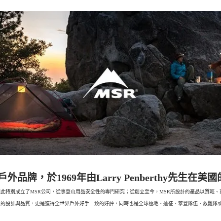
rch)專業戶外品牌，於1969年由Larry Penberthy先
因此特別成立了MSR公司，從事登山用品安全性的專門研究；從創立至今，MSR所設計的產品以質輕
良的設計與品質，更是獲得全世界戶外好手一致的好評，同時也是全球極地、遠征、攀登隊伍、救難隊