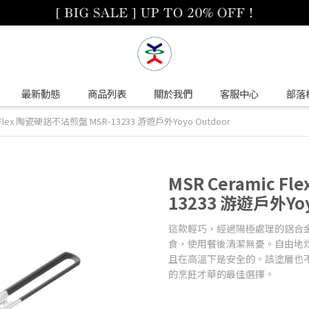
最新動態
商品列表
關於我們
客服中心
部落
c Flex 陶瓷硬鋁不沾煎盤 MSR-13233 游遊戶外Yoyo Outdoor
MSR Ceramic 
13233 游遊戶外Yoy
這款輕巧，經過陽極處理的鋁合
食，使用餐後清潔無憂。自由地炊
且在高溫下是安全的。該塗層也不
的烹飪才華的最佳選擇。