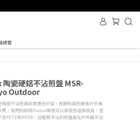
格總覽
Flex 陶瓷硬鋁不沾煎盤 MSR-
o Outdoor
金陶瓷不沾煎鍋非常適合炒菜，煎餅和其他美食戶外美
煮，我們的耐用Fusion陶瓷可以承受的溫度極高，並
含PFTE和PFOA，這堅韌不沾的煎盤是在戶外展示您