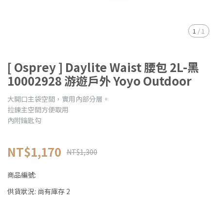
1
/
1
[ Osprey ] Daylite Waist 腰包 2L-黑
10002928 游遊戶外 Yoyo Outdoor
大開口主袋空間，實用內部分層。
拉鍊主空間方便取用
內附鑰匙勾
NT$1,170
NT$1,300
商品編號:
供貨狀況:
尚有庫存 2