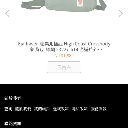
包/後
Fjallraven 瑞典北極狐 High Coast Crossbody
Fj
 游遊
斜背包-綠繡 23227-614 游遊戶外
斜
yoyooutdoor
NT$1,980
已售完
關於我們
查詢
關於我們
我的帳戶
退款政策
隱私政策
服務條款
聯絡資訊