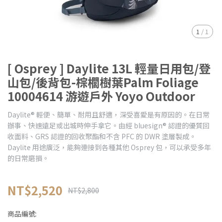
1
/
1
[ Osprey ] Daylite 13L 輕量日用包/登
山包/後背包-棕櫚樹葉Palm Foliage
10004614 游遊戶外 Yoyo Outdoor
Daylite® 輕便、簡單、耐用且舒適，深受喜愛是有原因的。在日常
辦事、快速遠足或出城時伸手拿它。由經 bluesign® 認證的優質回
收面料、GRS 認證的回收聚酯和不含 PFC 的 DWR 塗層製成。
Daylite 用途廣泛，能夠連接到各種其他 Osprey 包，可以承受多年
的日常磨損。
NT$2,520
NT$2,800
商品編號: