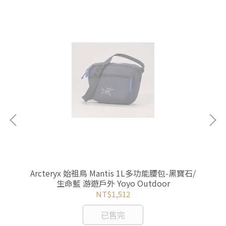
包/電
Arcteryx 始祖鳥 Mantis 1L多功能腰包-黑寶石/
My
o
生命藍 游遊戶外 Yoyo Outdoor
沙
NT$1,512
已售完