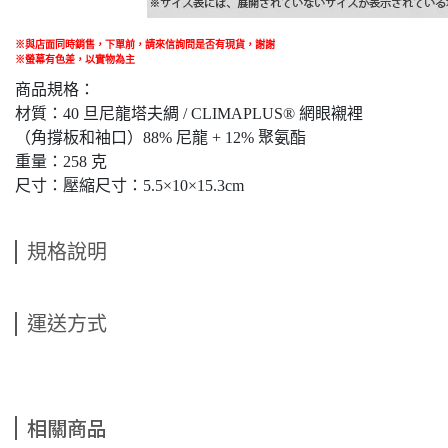
※與店面同時銷售
，
下單前
，
請來信詢問是否有現貨，謝謝
※螢幕有色差，以實物為主
商品規格：
材質：40 旦尼龍塔夫綢 / CLIMAPLUS® 網眼襯裡
（角撐板和袖口）88% 尼龍 + 12% 聚氨酯
重量：258 克
尺寸：壓縮尺寸：5.5×10×15.3cm
規格說明
運送方式
相關商品