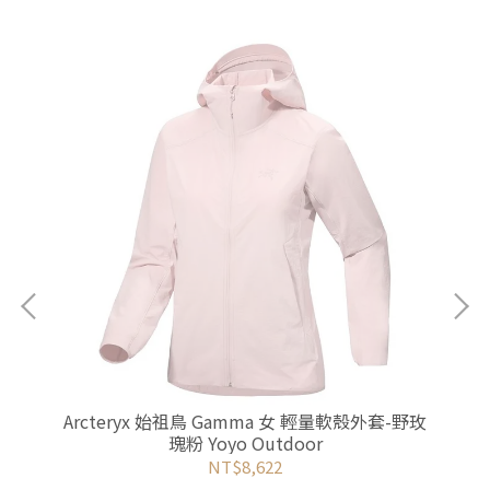
水外
Arcteryx 始祖鳥 Gamma 女 輕量軟殼外套-野玫
Mo
瑰粉 Yoyo Outdoor
NT$8,622