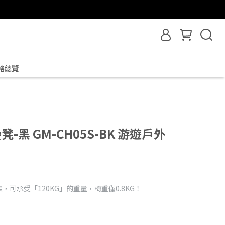
格總覽
凳-黑 GM-CH05S-BK 游遊戶外
，可承受「120KG」的重量，椅重僅0.8KG！