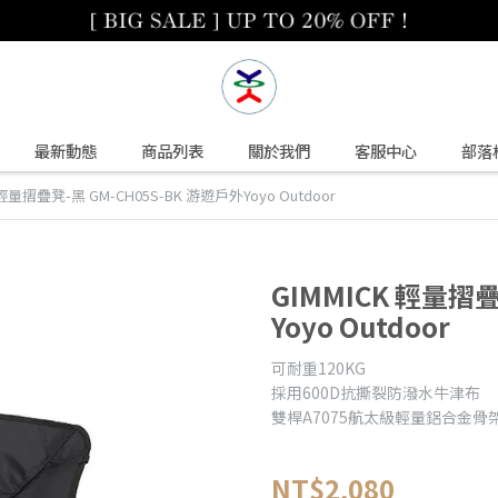
最新動態
商品列表
關於我們
客服中心
部落
 輕量摺疊凳-黑 GM-CH05S-BK 游遊戶外Yoyo Outdoor
GIMMICK 輕量摺疊
Yoyo Outdoor
可耐重120KG
採用600D抗撕裂防潑水牛津布
雙桿A7075航太級輕量鋁合金骨架
NT$2,080