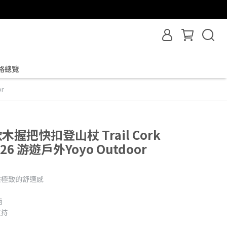
格總覽
r
 軟木握把快扣登山杖 Trail Cork
26 游遊戶外Yoyo Outdoor
供極致的舒適感
柄
支持