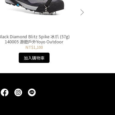
Black Diamond Blitz Spike 冰爪 (57g)
Black Diamo
140005 游遊戶外Yoyo Outdoor
Octane橘 
NT$1,100
加入購物車