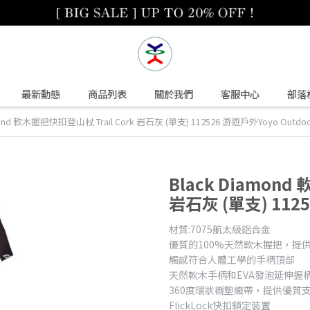
最新動態
商品列表
關於我們
客服中心
部落
mond 軟木握把快扣登山杖 Trail Cork 岩石灰 (單支) 112526 游遊戶外Yoyo Outdoo
Black Diamond
岩石灰 (單支) 1125
材質:7075航太級鋁合金
優質的100%天然軟木握把，提
觸感符合人體工學的手柄頂部
天然軟木手柄和EVA發泡延伸握
360度環狀襯墊織帶，提供優質
FlickLock快扣鎖定裝置