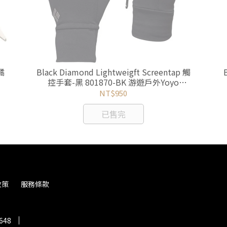
橘
Black Diamond Lightweigft Screentap 觸
控手套-黑 801870-BK 游遊戶外Yoyo
Outdoor
NT$950
已售完
政策
服務條款
648