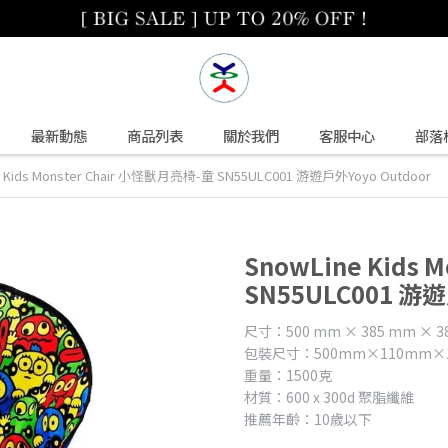
最新動態
商品列表
關於我們
客服中心
部落
e Kids Monster Chair 小怪獸月亮椅-童 SN55ULC001 游遊戶外Yoyo Outdoor
SnowLine Kids
SN55ULC001 游遊
尺寸：500 mm × 385 mm × 38
包裝尺寸：500mm×110mm×
重量：1500克
材質：600 x 300d 聚脂纖維
推薦年齡：10歲以下