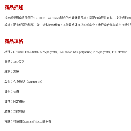
商品描述
採用輕量耐磨且柔韌的 G-1000® Eco Stretch製成的窄管休閒長褲，搭配四向彈性布料，
設計，配有低調的腿部口袋，外型簡約俐落，不僅是戶外穿搭的新寵兒，也很適合作為城市日常生
商品規格
材質：G-1000® Eco Stretch: 65% polyester, 35% cotton 63% polyamide, 26% polyester, 11% elastane
重量：345 公克
腰高：高腰
版型：合身版型（Regular Fit）
褲型：長褲
褲管：固定褲長
膝蓋：立體剪裁
特點：可使用Greenland Wax上蠟保養