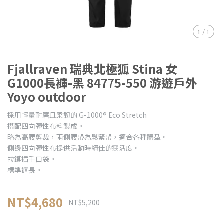
1
/
1
Fjallraven 瑞典北極狐 Stina 女
G1000長褲-黑 84775-550 游遊戶外
Yoyo outdoor
採用輕量耐磨且柔韌的 G-1000® Eco Stretch
搭配四向彈性布料製成。
略為高腰剪裁，兩側腰帶為鬆緊帶，適合各種體型。
側邊四向彈性布提供活動時絕佳的靈活度。
拉鏈插手口袋。
標準褲長。
NT$4,680
NT$5,200