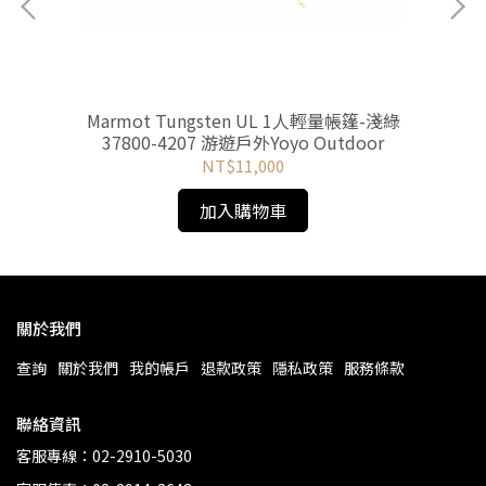
墊
Marmot Tungsten UL 1人輕量帳篷-淺綠
T
o
37800-4207 游遊戶外Yoyo Outdoor
NT$11,000
加入購物車
關於我們
查詢
關於我們
我的帳戶
退款政策
隱私政策
服務條款
聯絡資訊
客服專線：02-2910-5030