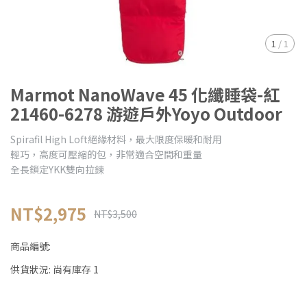
1
/
1
Marmot NanoWave 45 化纖睡袋-紅
21460-6278 游遊戶外Yoyo Outdoor
Spirafil High Loft絕緣材料，最大限度保暖和耐用
輕巧，高度可壓縮的包，非常適合空間和重量
全長鎖定YKK雙向拉鍊
NT$2,975
NT$3,500
商品編號:
供貨狀況:
尚有庫存 1