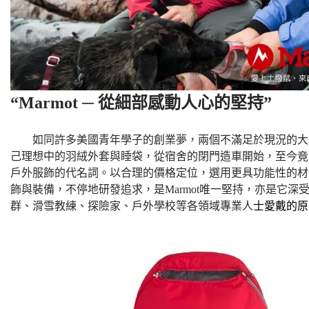
“
Marmot ─ 從細部感動人心的堅持”
如同許多美國青年學子的創業夢，兩個不滿足於現況的大
己理想中的羽絨外套與睡袋，從宿舍的閉門造車開始，至今竟
戶外服飾的代名詞。以合理的價格定位，選用更具功能性的材
飾與裝備，不停地研發追求，是Marmot唯一堅持，亦是它深
群、滑雪教練、探險家、戶外學校等各領域專業人
士愛戴的原