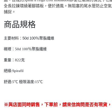
全長拉鍊環繞著腳踏板，便於通風。
無阻塞的尾水管防止空氣
捕捉。
商品規格
：
50d 100％
聚脂纖維
主要材料
襯裡：50d 100％聚脂纖維
重量：822克
絕緣:Spirafil
舒適:5℃ 極限溫度:15℃
※與店面同時銷售
，
下單前
，
請來信詢問是否有現貨，