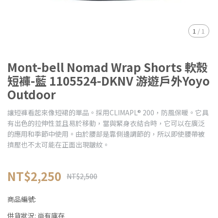
1
/
1
Mont-bell Nomad Wrap Shorts 軟殼
短褲-藍 1105524-DKNV 游遊戶外Yoyo
Outdoor
讓短褲看起來像短裙的單品。採用CLIMAPL® 200，防風保暖。它具
有出色的拉伸性並且易於移動，當與緊身衣結合時，它可以在廣泛
的應用和季節中使用。由於腰部是靠側邊調節的，所以即使腰帶被
擠壓也不太可能在正面出現皺紋。
NT$2,250
NT$2,500
商品編號:
供貨狀況:
尚有庫存