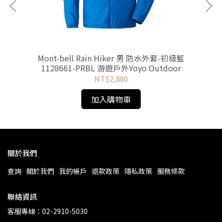
灰
Mont-bell Rain Hiker 男 防水外套-初級藍
Mo
1128661-PRBL 游遊戶外Yoyo Outdoor
NT$2,880
加入購物車
關於我們
查詢
關於我們
我的帳戶
退款政策
隱私政策
服務條款
聯絡資訊
客服專線：02-2910-5030