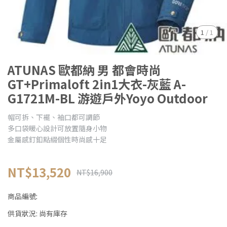
1
/
1
ATUNAS 歐都納 男 都會時尚
GT+Primaloft 2in1大衣-灰藍 A-
G1721M-BL 游遊戶外Yoyo Outdoor
帽可拆、下襬、袖口都可調節
多口袋暖心設計可放置隨身小物
金屬感釘釦點綴個性時尚感十足
NT$13,520
NT$16,900
商品編號:
供貨狀況:
尚有庫存