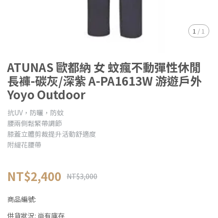
1
/
1
ATUNAS 歐都納 女 蚊瘋不動彈性休閒
長褲-碳灰/深紫 A-PA1613W 游遊戶外
Yoyo Outdoor
抗UV，防曬，防蚊
腰兩側鬆緊帶調節
膝蓋立體剪裁提升活動舒適度
附緹花腰帶
NT$2,400
NT$3,000
商品編號:
供貨狀況:
尚有庫存