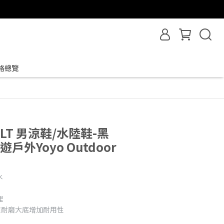
格總覽
e XLT 男涼鞋/水陸鞋-黑
游遊戶外Yoyo Outdoor
水
理
bber超耐磨大底增加耐用性