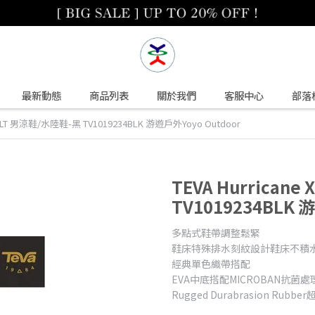
最新動態
商品列表
關於我們
客服中心
部落
e XLT 男涼鞋/水陸鞋-黑 TV1019234BLK 游遊戶外Yoyo Outdoor
TEVA Hurrican
TV1019234BLK 
多點式鞋帶調整鬆緊
鞋床特殊排水刻紋設計鞋床不積
經典單色織帶搭配
EVA中底搭配MICROBAN抗菌處
Rugged Durabrasion Ru