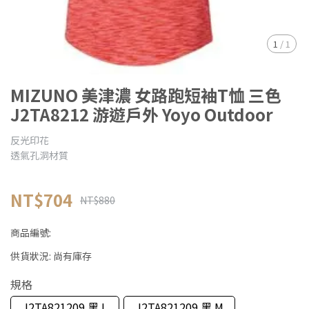
1
/
1
MIZUNO 美津濃 女路跑短袖T恤 三色
J2TA8212 游遊戶外 Yoyo Outdoor
反光印花
透氣孔洞材質
NT$704
NT$880
商品編號:
供貨狀況:
尚有庫存
規格
J2TA821209 黑 L
J2TA821209 黑 M