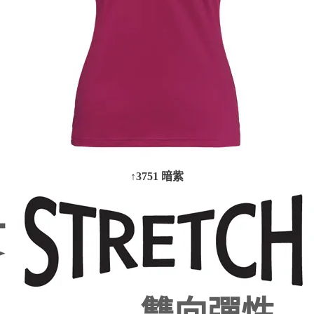
↑3751 暗紫
雙向彈性