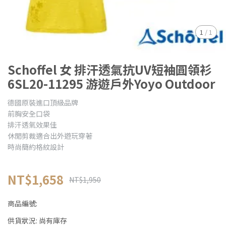
1
/
1
Schoffel 女 排汗透氣抗UV短袖圓領衫
6SL20-11295 游遊戶外Yoyo Outdoor
德國原裝進口頂級品牌
前胸安全口袋
排汗透氣效果佳
休閒剪裁適合出外遊玩穿著
時尚簡約格紋設計
NT$1,658
NT$1,950
商品編號:
供貨狀況:
尚有庫存