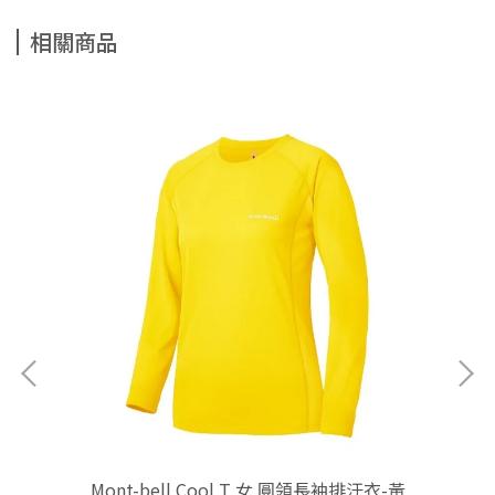
相關商品
321
Mont-bell Cool T 女 圓領長袖排汗衣-黃
M