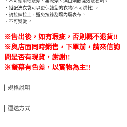
．不可使用乾洗劑、柔軟劑、漂白劑或強效洗衣劑。
．搭配洗衣袋可以更保護您的衣物(不可烘乾) 。
．請拉鍊拉上，避免拉鍊刮壞內層表布。
．不可熨燙 。
※售出後
，如有瑕疵
，否則概不退貨
!!
※與店面同時銷售
，
下單前
，
請來信詢
問是否有現貨，謝謝!!
※螢幕有色差，以實物為主!!
規格說明
運送方式