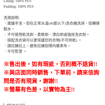
Lining: 100% PES
Padding: 100% PES
洗滌說明:
．建議手洗，但在正常水溫(40度以下)洗衣機洗滌，低轉速
脫水。
．不可使用乾洗劑、柔軟劑、漂白劑或強效洗衣劑。
．搭配洗衣袋可以更保護您的衣物(不可烘乾) 。
．請拉鍊拉上，避免拉鍊刮壞內層表布。
．不可熨燙 。
※售出後
，如有瑕疵
，否則概不退貨
!!
※與店面同時銷售
，
下單前
，
請來信詢
問是否有現貨，謝謝!!
※螢幕有色差，以實物為主!!