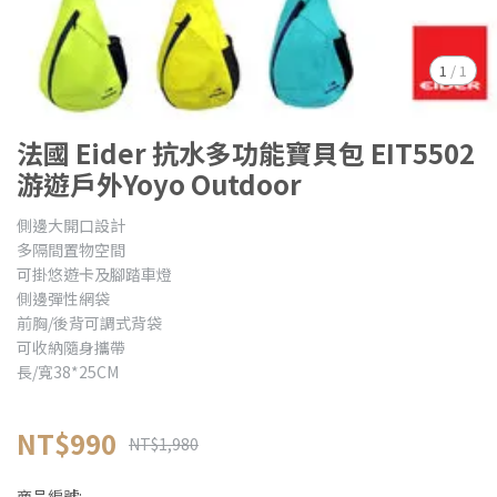
1
/
1
法國 Eider 抗水多功能寶貝包 EIT5502
游遊戶外Yoyo Outdoor
側邊大開口設計
多隔間置物空間
可掛悠遊卡及腳踏車燈
側邊彈性網袋
前胸/後背可調式背袋
可收納隨身攜帶
長/寬38*25CM
NT$990
NT$1,980
商品編號: