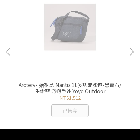
包/後
Arcteryx 始祖鳥 Mantis 1L多功能腰包-黑寶石/
Fj
 游遊
生命藍 游遊戶外 Yoyo Outdoor
NT$1,512
已售完