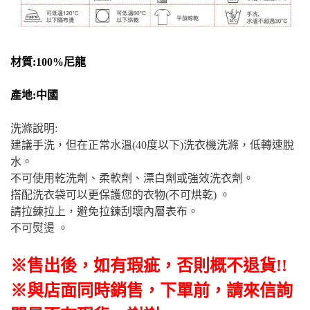
材質:100%尼龍
產地:中國
洗滌說明:
建議手洗，但在正常水溫(40度以下)洗衣機洗滌，低轉速脫
水。
不可使用乾洗劑、柔軟劑、漂白劑或強效洗衣劑。
搭配洗衣袋可以更保護您的衣物(不可烘乾) 。
請拉鍊拉上，避免拉鍊刮壞內層表布。
不可熨燙 。
※售出後
，如有瑕疵
，否則概不退貨
!!
※與店面同時銷售
，
下單前
，
請來信詢