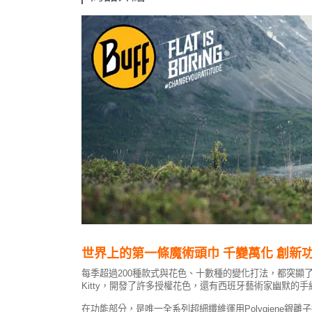
世界上的
第一條魔術頭巾
千變萬化 創新功
每季超過200種款式與花色、十數種的變化打法，都突顯了它在整體
Kitty，開發了許多授權花色，還有西班牙藝術家幽默的手繪
在功能部分，是唯一全系列超細纖維運用Polygiene銀