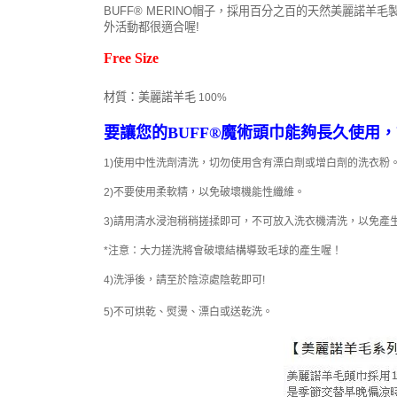
BUFF® MERINO帽子，採用百分之百的天然美麗
外活動都很適合喔!
Free Size
材質
：美麗諾羊毛
100%
要讓您的BUFF®魔術頭巾能夠長久使用
1)使用中性洗劑清洗，切勿使用含有漂白劑或增白劑的洗衣粉
2)不要使用柔軟精，以免破壞機能性纖維。
3)請用清水浸泡稍稍搓揉即可，不可放入洗衣機清洗，以免產
*注意：大力搓洗將會破壞結構導致毛球的產生喔！
4)洗淨後，請至於陰涼處陰乾即可!
5)不可烘乾、熨燙、漂白或送乾洗。