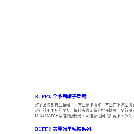
BUFF® 全系列帽子登場!
許多品牌都有生產帽子，有些講求機能，有些在乎造型與風
於嘗試不平凡的朋友，提供多變創新的選擇機會。全新設
MIX&MATCH混搭絕配概念，可搭配相同色系或不同色
BUFF® 美麗諾羊毛帽系列