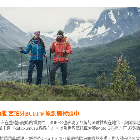
能 西班牙BUFF® 原創魔術頭巾
搭配時的重要性。BUFF®也表現了品牌的全球性與在地化，與國家地理頻道National
卡通『kukuxumusu 酷酷羊』，以及世界摩托車大賽(Moto GP)官方正
離子抗菌防臭處理，並通過Oeko-Tex 100 最嚴格歐洲紡織品認證，對人體