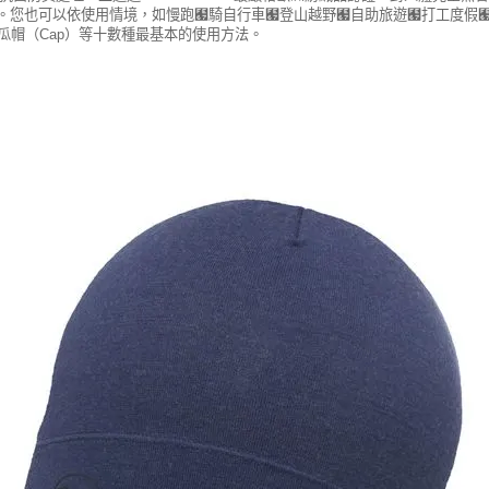
le。您也可以依使用情境，如慢跑﹧騎自行車﹧登山越野﹧自助旅遊﹧打工度
、西瓜帽（Cap）等十數種最基本的使用方法。