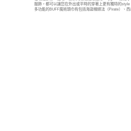
服飾，都可以讓您在外出或平時的穿著上更有獨特的sty
多功能的BUFF魔術頭巾有包括海盜帽綁法（Pirate）