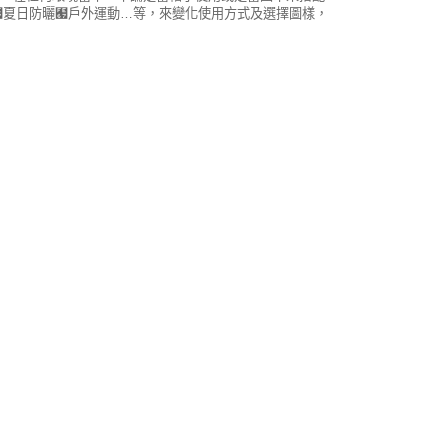
假﹧夏日防曬﹧戶外運動…等，來變化使用方式及選擇圖樣，