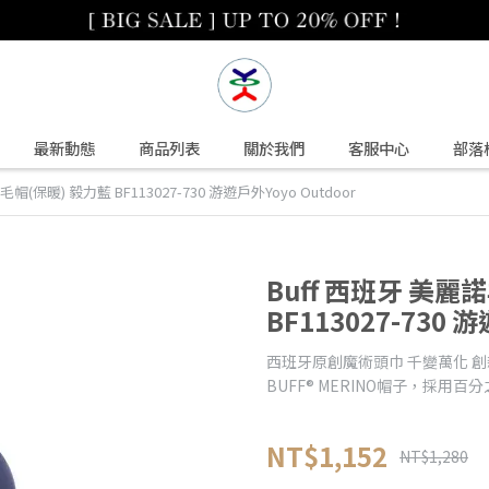
最新動態
商品列表
關於我們
客服中心
部落
帽(保暖) 毅力藍 BF113027-730 游遊戶外Yoyo Outdoor
Buff 西班牙 美麗
BF113027-730 
西班牙原創魔術頭巾 千變萬化 
BUFF® MERINO帽子，採用
NT$1,152
NT$1,280