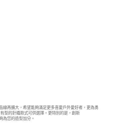
產品線再擴大，希望能夠滿足更多喜愛戶外愛好者，更為勇
尚有型的針織款式可供選擇。更特別的是，創新
能夠為您的造型加分。