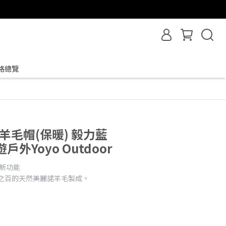
格總覽
諾羊毛帽(保暖) 毅力藍
游遊戶外Yoyo Outdoor
創新功能
百分之百的天然美麗諾羊毛製成。