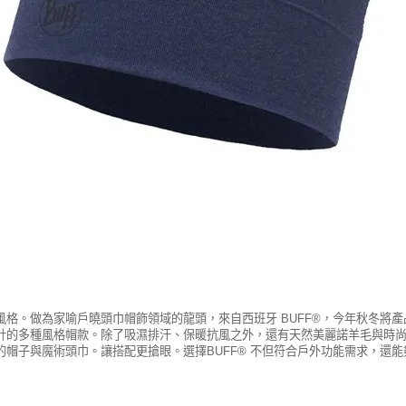
格。做為家喻戶曉頭巾帽飾領域的龍頭，來自西班牙 BUFF®，今年秋冬將
計的多種風格帽款。除了吸濕排汗、保暖抗風之外，還有天然美麗諾羊毛與時
系的帽子與魔術頭巾。讓搭配更搶眼。選擇BUFF® 不但符合戶外功能需求，還