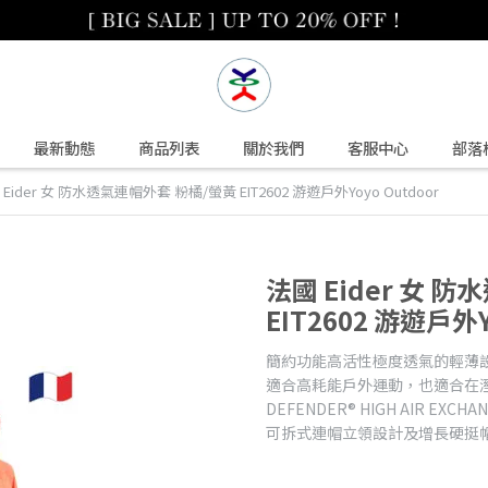
最新動態
商品列表
關於我們
客服中心
部落
Eider 女 防水透氣連帽外套 粉橘/螢黃 EIT2602 游遊戶外Yoyo Outdoor
法國 Eider 女 
EIT2602 游遊戶外Y
簡約功能高活性極度透氣的輕薄
適合高耗能戶外運動，也適合在
DEFENDER® HIGH AIR EXCHANG
可拆式連帽立領設計及增長硬挺