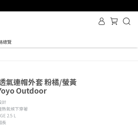
格總覽
防水透氣連帽外套 粉橘/螢黃
oyo Outdoor
設計
溼熱氣候下穿著
E 2.5 L
帽長