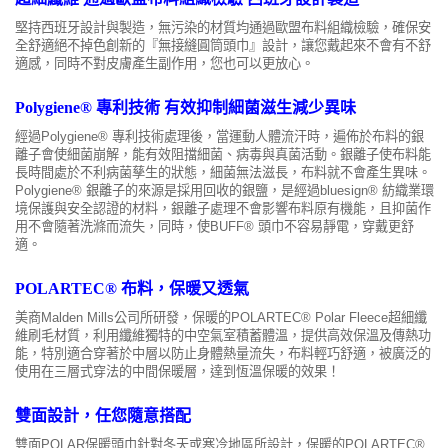
堅持西班牙設計與製造，無污染的材質均通過歐盟布料組織檢驗，確保安
全舒適絕不掉色創新的『無接縫圓筒頭巾』設計，讓您戴起來不會有不舒
適感，同時不對皮膚產生副作用，您也可以更放心。
Polygiene® 專利技術 有效抑制細菌滋生減少異味
經過Polygiene® 專利技術處理後，當運動人體流汗時，遍佈於布料的銀
離子會使細菌崩解，能有效阻擋細菌、病毒與真菌活動。銀離子使布料能
長時間處於不利病菌孳生的狀態，細菌無法滋長，布料就不會產生異味。
Polygiene® 銀離子的來源是採用回收的銀鹽，是經過bluesign® 紡織業環
境保護與安全認證的材料，銀離子處理不會影響布料原有機能，且抑菌作
用不會隨著洗滌而流失，同時，使BUFF® 頭巾不容易靜電，穿戴更舒
適。
POLARTEC® 布料，保暖又透氣
美商Malden Mills公司所研發，保暖的POLARTEC® Polar Fleece超細纖
維刷毛材質，利用纖維獨特的中空氣室積蓄體溫，提供高效保溫及傳熱功
能，特別適合穿著於中層以防止身體熱量流失，布料輕巧舒適，被廣泛的
使用在三層式穿法的中間保暖層，達到恆溫保暖的效果！
雙面設計，任您隨意搭配
雙面POLAR保暖頭巾針對冬天或寒冷地區所設計，保暖的POLARTEC®