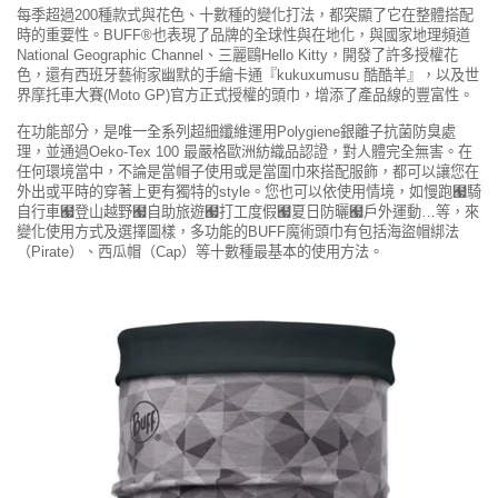
每季超過200種款式與花色、十數種的變化打法，都突顯了它在整體搭配
時的重要性。BUFF®也表現了品牌的全球性與在地化，與國家地理頻道
National Geographic Channel、三麗鷗Hello Kitty，開發了許多授權花
色，還有西班牙藝術家幽默的手繪卡通『kukuxumusu 酷酷羊』，以及世
界摩托車大賽(Moto GP)官方正式授權的頭巾，增添了產品線的豐富性。
在功能部分，是唯一全系列超細纖維運用Polygiene銀離子抗菌防臭處
理，並通過Oeko-Tex 100 最嚴格歐洲紡織品認證，對人體完全無害。在
任何環境當中，不論是當帽子使用或是當圍巾來搭配服飾，都可以讓您在
外出或平時的穿著上更有獨特的style。您也可以依使用情境，如慢跑﹧騎
自行車﹧登山越野﹧自助旅遊﹧打工度假﹧夏日防曬﹧戶外運動…等，來
變化使用方式及選擇圖樣，多功能的BUFF魔術頭巾有包括海盜帽綁法
（Pirate）、西瓜帽（Cap）等十數種最基本的使用方法。