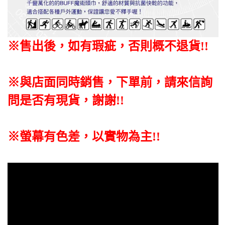
※售出後
，如有瑕疵
，否則概不退貨
!!
※與店面同時銷售
，
下單前
，
請來信詢
問是否有現貨，謝謝!!
※螢幕有色差，以實物為主!!