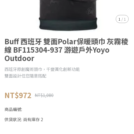
1
/
1
Buff 西班牙 雙面Polar保暖頭巾 灰霧稜
線 BF115304-937 游遊戶外Yoyo
Outdoor
西班牙原創魔術頭巾，千變萬化創新功能
雙面設計任您隨意搭配
NT$972
NT$1,080
商品編號:
供貨狀況:
尚有庫存 2