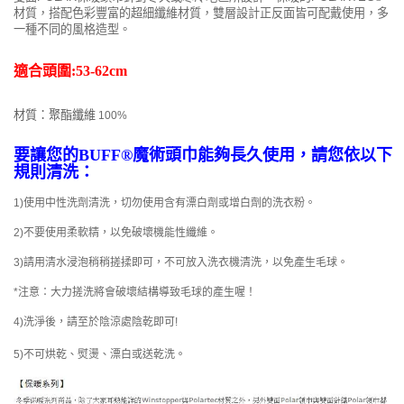
材質，搭配色彩豐富的超細纖維材質，雙層設計正反面皆可配戴使用，多
一種不同的風格造型。
適合頭圍:53-62cm
材質
：聚酯纖維
100%
要讓您的BUFF®魔術頭巾能夠長久使用，請您依以下
規則清洗：
1)使用中性洗劑清洗，切勿使用含有漂白劑或增白劑的洗衣粉。
2)不要使用柔軟精，以免破壞機能性纖維。
3)請用清水浸泡稍稍搓揉即可，不可放入洗衣機清洗，以免產生毛球。
*注意：大力搓洗將會破壞結構導致毛球的產生喔！
4)洗淨後，請至於陰涼處陰乾即可!
5)不可烘乾、熨燙、漂白或送乾洗。