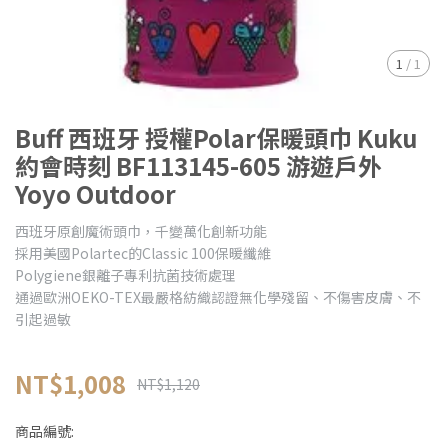
1
/
1
Buff 西班牙 授權Polar保暖頭巾 Kuku
約會時刻 BF113145-605 游遊戶外
Yoyo Outdoor
西班牙原創魔術頭巾，千變萬化創新功能
採用美國Polartec的Classic 100保暖纖維
Polygiene銀離子專利抗菌技術處理
通過歐洲OEKO-TEX最嚴格紡織認證無化學殘留、不傷害皮膚、不
引起過敏
NT$1,008
NT$1,120
商品編號: