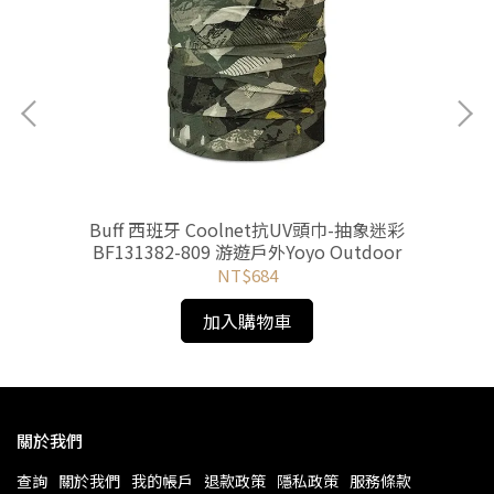
動
Buff 西班牙 Coolnet抗UV頭巾-抽象迷彩
Bu
BF131382-809 游遊戶外Yoyo Outdoor
之
NT$684
加入購物車
關於我們
查詢
關於我們
我的帳戶
退款政策
隱私政策
服務條款