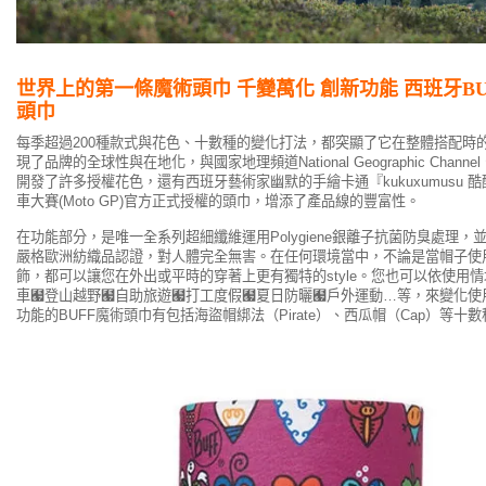
世界上的
第一條魔術頭巾
千變萬化 創新功能 西班牙BU
頭巾
每季超過200種款式與花色、十數種的變化打法，都突顯了它在整體搭配時的
現了品牌的全球性與在地化，與國家地理頻道National Geographic Channel、三
開發了許多授權花色，還有西班牙藝術家幽默的手繪卡通『kukuxumusu 
車大賽(Moto GP)官方正式授權的頭巾，增添了產品線的豐富性。
在功能部分，是唯一全系列超細纖維運用Polygiene銀離子抗菌防臭處理，並通過O
嚴格歐洲紡織品認證，對人體完全無害。在任何環境當中，不論是當帽子使
飾，都可以讓您在外出或平時的穿著上更有獨特的style。您也可以依使用
車﹧登山越野﹧自助旅遊﹧打工度假﹧夏日防曬﹧戶外運動…等，來變化使
功能的BUFF魔術頭巾有包括海盜帽綁法（Pirate）、西瓜帽（Cap）等