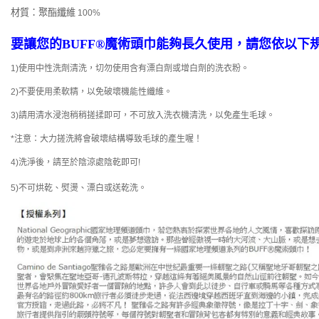
材質
：聚酯纖維
100%
要讓您的BUFF®魔術頭巾能夠長久使用，請您依以下
1)使用中性洗劑清洗，切勿使用含有漂白劑或增白劑的洗衣粉。
2)不要使用柔軟精，以免破壞機能性纖維。
3)請用清水浸泡稍稍搓揉即可，不可放入洗衣機清洗，以免產生毛球。
*注意：大力搓洗將會破壞結構導致毛球的產生喔！
4)洗淨後，請至於陰涼處陰乾即可!
5)不可烘乾、熨燙、漂白或送乾洗。