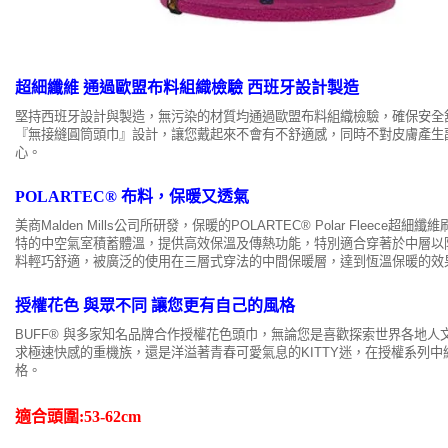
超細纖維 通過歐盟布料組織檢驗 西班牙設計製造
堅持西班牙設計與製造，無污染的材質均通過歐盟布料組織檢驗，確保安全
『無接縫圓筒頭巾』設計，讓您戴起來不會有不舒適感，同時不對皮膚產生
心。
POLARTEC® 布料，保暖又透氣
美商Malden Mills公司所研發，保暖的POLARTEC® Polar Fleece超
特的中空氣室積蓄體溫，提供高效保溫及傳熱功能，特別適合穿著於中層以
料輕巧舒適，被廣泛的使用在三層式穿法的中間保暖層，達到恆溫保暖的效
授權花色 與眾不同 讓您更有自己的風格
BUFF® 與多家知名品牌合作授權花色頭巾，無論您是喜歡探索世界各地人
求極速快感的重機族，還是洋溢著青春可愛氣息的KITTY迷，在授權系列
格。
適合頭圍:53-62cm