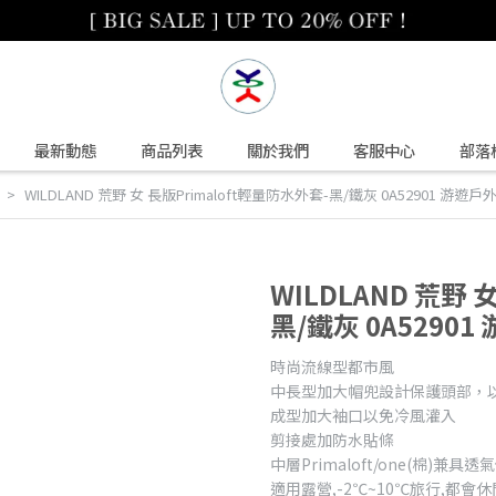
最新動態
商品列表
關於我們
客服中心
部落
WILDLAND 荒野 女 長版Primaloft輕量防水外套-黑/鐵灰 0A52901 游遊戶外Y
WILDLAND 荒野 
黑/鐵灰 0A52901 
時尚流線型都市風
中長型加大帽兜設計保護頭部，
成型加大袖口以免冷風灌入
剪接處加防水貼條
中層Primaloft/one(棉)兼具
適用露營,-2℃~10℃旅行,都會休