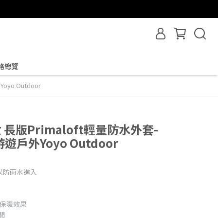
格總覽
oyo Outdoor
女 長版Primaloft輕量防水外套-
游遊戶外Yoyo Outdoor
以防雨水進入
透氣保暖效果
閒