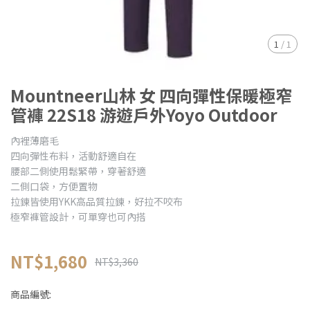
1
/
1
Mountneer山林 女 四向彈性保暖極窄
管褲 22S18 游遊戶外Yoyo Outdoor
內裡薄磨毛
四向彈性布料，活動舒適自在
腰部二側使用鬆緊帶，穿著舒適
二側口袋，方便置物
拉鍊皆使用YKK高品質拉鍊，好拉不咬布
極窄褲管設計，可單穿也可內搭
NT$1,680
NT$3,360
商品編號: