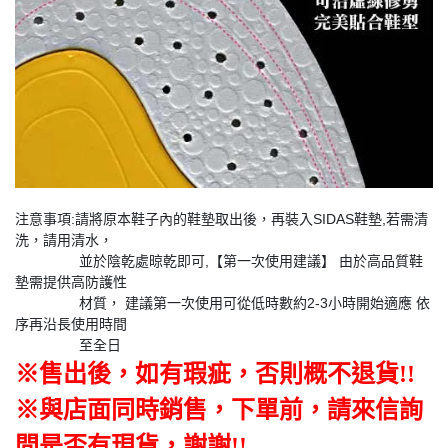
注意事項:請將原本鞋子內的鞋墊取出後，再裝入SIDAS鞋墊,若需清
洗，請用清水，
並於陰乾處晾乾即可,【第一次使用建議】 由於高品質鞋
墊需提供高防護性
材質， 建議第一次使用可從低時數約2-3小時開始適應 依
序再沿長使用時間
至全日
※售出後
，
如有瑕疵，否則
概不退貨
!!
※與店面同時銷售
，
下單前
，
請來信詢
問是否有現貨，謝謝!!