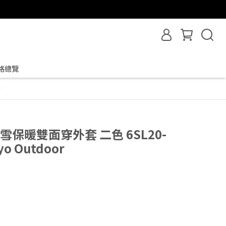
格總覽
r
風抗雪保暖雙面穿外套 二色 6SL20-
o Outdoor