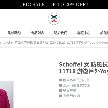
最新動態
商品列表
關於我們
客服中心
部落
Schoffel 女 防風抗雪保暖雙面穿外套 二色 6SL20-11718 游遊戶外Yoyo Outdoo
Schoffel 女 防
11718 游遊戶外Yoy
■ 優異防風抗雪材質
■ Zip-in組合式拉鍊
■ 雙面穿搭
■ 輕便易收納