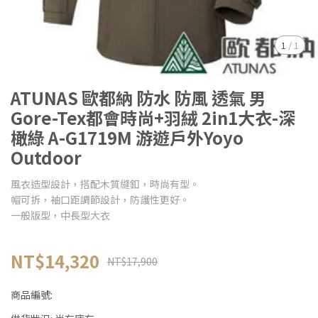
1
/
1
ATUNAS 歐都納 防水 防風 透氣 男
Gore-Tex都會時尚+羽絨 2in1大衣-深
橄綠 A-G1719M 游遊戶外Yoyo
Outdoor
風衣造型設計，搭配木質縫釦，時尚有型。
帽可拆，袖口距調節設計，防護性更好。
一般版型，中長型大衣
NT$14,320
NT$17,900
商品編號: