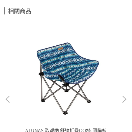
相關商品
04-
ATUNAS 歐都納 舒適折疊QQ椅-圖騰藍
Ar