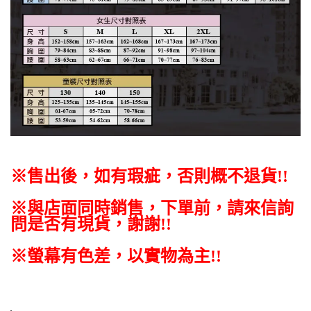
※售出後，如有瑕疵，否則概不退貨
!!
※與店面同時銷售
，
下單前
，
請來信詢
問是否有現貨，謝謝!!
※螢幕有色差，以實物為主!!