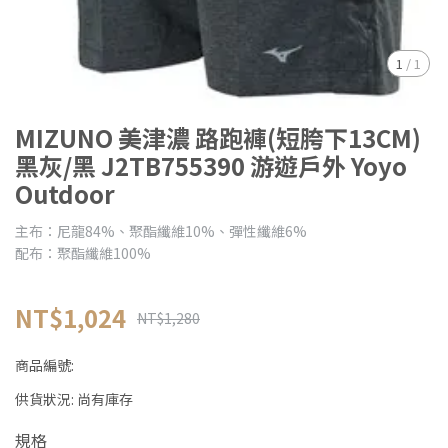
1
/
1
MIZUNO 美津濃 路跑褲(短胯下13CM)
黑灰/黑 J2TB755390 游遊戶外 Yoyo
Outdoor
主布：尼龍84%、聚酯纖維10%、彈性纖維6%
配布：聚酯纖維100%
NT$1,024
NT$1,280
商品編號:
供貨狀況:
尚有庫存
規格